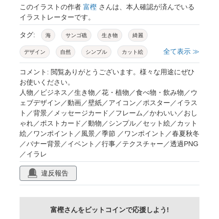
このイラストの作者
富樫
さんは、本人確認が済んでいる
イラストレーターです。
タグ:
海
サンゴ礁
生き物
綺麗
全て表示 ≫
デザイン
自然
シンプル
カット絵
挿絵
ワンポイント
商用フリー
コメント: 閲覧ありがとうございます。様々な用途にぜひ
お使いください。
ai生成ツール使用素材
人物／ビジネス／生き物／花・植物／食べ物・飲み物／ウ
ェブデザイン／動画／壁紙／アイコン／ポスター／イラス
ト／背景／メッセージカード／フレーム／かわいい／おし
ゃれ／ポストカード／動物／シンプル／セット絵／カット
絵／ワンポイント／風景／季節 ／ワンポイント／春夏秋冬
／バナー背景／イベント／行事／テクスチャー／透過PNG
／イラレ
違反報告
富樫さんをビットコインで応援しよう!