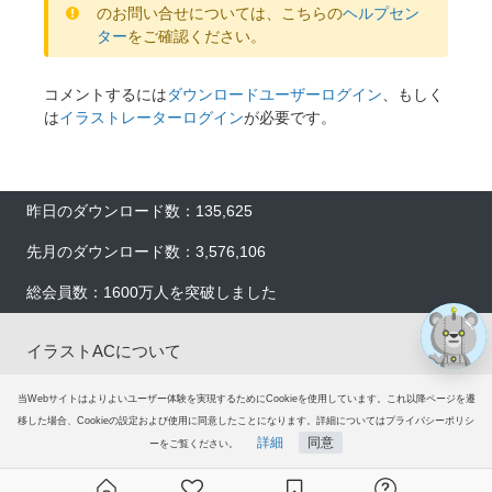
のお問い合せについては、こちらの
ヘルプセン
ター
をご確認ください。
コメントするには
ダウンロードユーザーログイン
、もしく
は
イラストレーターログイン
が必要です。
×
×
昨日のダウンロード数：135,625
先月のダウンロード数：3,576,106
総会員数：1600万人を突破しました
イラストACについて
会員登録
当Webサイトはよりよいユーザー体験を実現するためにCookieを使用しています。これ以降ページを遷
移した場合、Cookieの設定および使用に同意したことになります。詳細についてはプライバシーポリシ
詳細
同意
ーをご覧ください。
プレミアム会員サービス