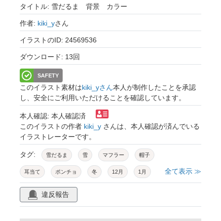
タイトル: 雪だるま 背景 カラー
作者:
kiki_y
さん
イラストのID: 24569536
ダウンロード: 13回
SAFETY
このイラスト素材は
kiki_yさん
本人が制作したことを承認
し、安全にご利用いただけることを確認しています。
本人確認: 本人確認済
このイラストの作者
kiki_y
さんは、本人確認が済んでいる
イラストレーターです。
タグ:
雪だるま
雪
マフラー
帽子
全て表示 ≫
耳当て
ポンチョ
冬
12月
1月
2月
背景
壁紙
イラスト
挿絵
違反報告
可愛い
素材