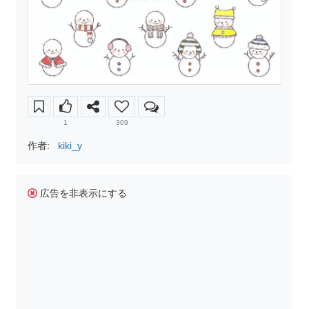
1
309
作者:
kiki_y
広告を非表示にする