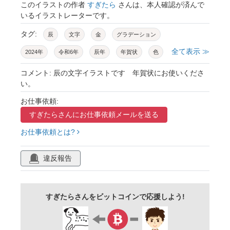
このイラストの作者
すぎたら
さんは、本人確認が済んで
いるイラストレーターです。
タグ:
辰
文字
金
グラデーション
全て表示 ≫
2024年
令和6年
辰年
年賀状
色
黄色
派手
金ぴか
エンジ
赤
コメント: 辰の文字イラストです 年賀状にお使いくださ
い。
お仕事依頼:
すぎたらさんに
お仕事依頼メールを送る
お仕事依頼とは?
違反報告
すぎたらさんをビットコインで応援しよう!