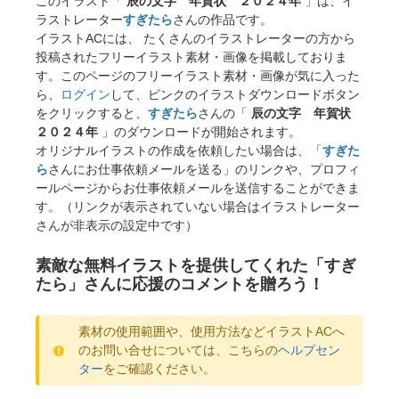
このイラスト「
辰の文字 年賀状 ２０２４年
」は、イ
ラストレーター
すぎたら
さんの作品です。
イラストACには、 たくさんのイラストレーターの方から
投稿されたフリーイラスト素材・画像を掲載しておりま
す。このページのフリーイラスト素材・画像が気に入った
ら、
ログイン
して、ピンクのイラストダウンロードボタン
をクリックすると、
すぎたら
さんの「
辰の文字 年賀状
２０２４年
」のダウンロードが開始されます。
オリジナルイラストの作成を依頼したい場合は、「
すぎた
ら
さんにお仕事依頼メールを送る」のリンクや、プロフィ
ールページからお仕事依頼メールを送信することができま
す。（リンクが表示されていない場合はイラストレーター
さんが非表示の設定中です）
素敵な無料イラストを提供してくれた「すぎ
たら」さんに応援のコメントを贈ろう！
素材の使用範囲や、使用方法などイラストACへ
のお問い合せについては、こちらの
ヘルプセン
ター
をご確認ください。