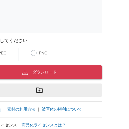
してください
PEG
PNG
ダウンロード
｜
素材の利用方法
｜
被写体の権利について
項
ライセンス
商品化ライセンスとは？