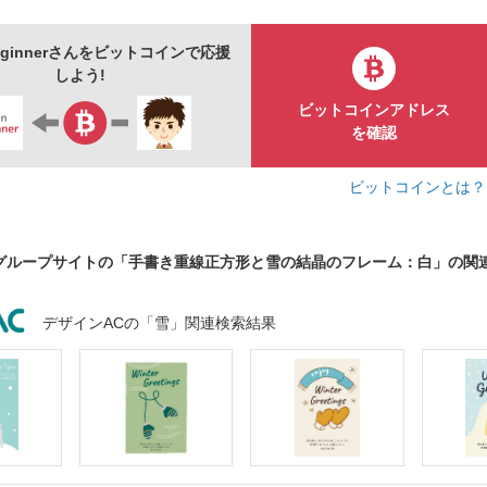
見出し
クリスマスイブ
アイス
エレガント
ポップ
お知らせ
囲み
額
フリーハンド
きれい
beginnerさんをビットコインで応援
しよう!
ビットコインアドレス
を確認
ビットコインとは
グループサイトの「手書き重線正方形と雪の結晶のフレーム：白」の関
デザインACの「雪」関連検索結果