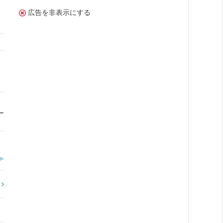
広告を非表示にする
ん
ー
≫
?