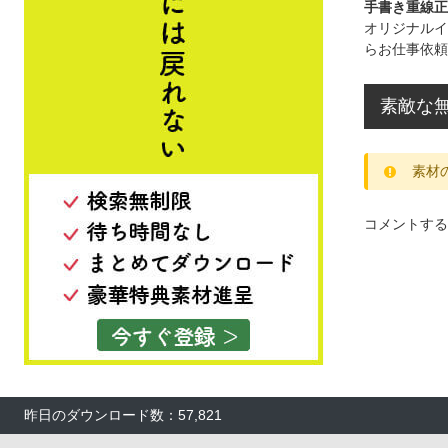
手書き重線正
オリジナルイ
らお仕事依頼
素敵な無
素材
コメントする
昨日のダウンロード数：57,821