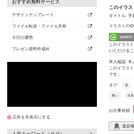
おすすめ無料サービス
このイラス
デザインテンプレート
タイトル: 
イラストのID: 
ファイル転送・ファイル共有
今日の運勢
SAFETY
このイラスト
プレゼン資料作成AI
いただけるこ
本人確認: 
このイラス
です。
タグ:
雪
寒い
冷凍
水色
透過
お仕事依頼:
クリスマス
広告を非表示にする
違反
雪柄
模様
人気キーワード（タグ）