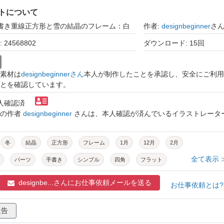
トについて
手書き重線正方形と雪の結晶のフレーム：白
作者:
designbeginner
さ
24568802
ダウンロード: 15回
素材は
designbeginnerさん
本人が制作したことを承認し、安全にご利用
とを確認しています。
本人確認済
トの作者
designbeginner
さんは、本人確認が済んでいるイラストレータ
冬
結晶
正方形
フレーム
1月
12月
2月
全て表示 
パーツ
手書き
シンプル
四角
フラット
白
和風
氷
雪の結晶
背景
和
雪花
designbe...さんに
お仕事依頼メールを送る
お仕事依頼とは
手描き
ゆるい
あしらい
枠
マーク
キラキラ
報告
ワンポイント
かっこいい
降雪
デザイン