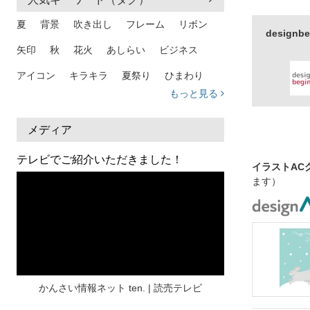
かわいい
夏
背景
吹き出し
フレーム
リボン
メッセージ
design
矢印
秋
花火
あしらい
ビジネス
美しい
アイコン
キラキラ
夏祭り
ひまわり
もっと見る
家族
和柄
夏 背景
スマホ
熱中症
人物
暑中見舞い
ふきだし
夏休み
メディア
日本地図
海
ハート
夏 背景
枠
テレビでご紹介いただきました！
イラストAC
見出し
お盆
雲
和紙
カレンダー
ます）
水彩
夏 フレーム
花
女性
街並み
集中線
人
おしゃれ 手描き
筆
和風
スケジュール
波
飾り枠
桜
ハロウィン
介護
チェック
かんさい情報ネット ten. | 読売テレビ