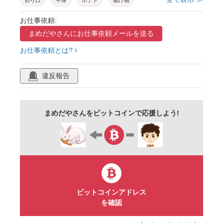
切り口
中身
ポテト
揚げ物
おかず
惣菜
食品
フライ
お仕事依頼:
まめだやさんに
お仕事依頼メールを送る
揚げたて
ほかほか
サクサク
食べ物
お仕事依頼とは?
肉屋
リアル
手描き
水彩
絵具
カラー
単体
白バック
背景透明
違反報告
挿絵
カット
イラスト
素材
フリー
まめだやさんをビットコインで応援しよう!
ビットコインアドレス
を確認