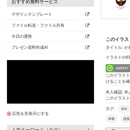
おすすめ無料サービス
デザインテンプレート
ファイル転送・ファイル共有
今日の運勢
このイラス
タイトル: 
プレゼン資料作成AI
イラストのID: 
SAFETY
このイラスト
けることを確
本人確認: 
このイラス
タグ:
辰年
広告を非表示にする
和風
謹賀
かわいい
人気キーワード（タグ）