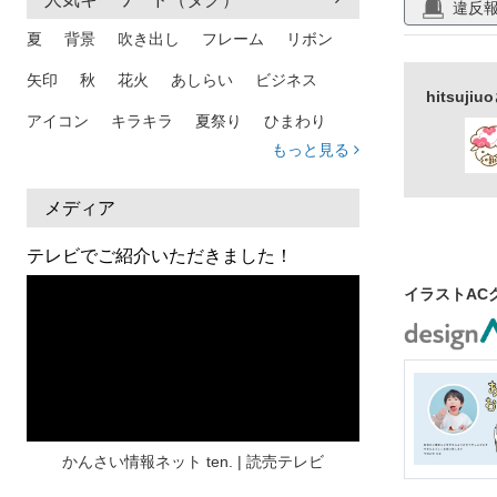
違反
テンプレート
夏
背景
吹き出し
フレーム
リボン
ハガキサイズ
矢印
秋
花火
あしらい
ビジネス
hitsu
アイコン
キラキラ
夏祭り
ひまわり
もっと見る
家族
和柄
夏 背景
スマホ
熱中症
人物
暑中見舞い
ふきだし
夏休み
メディア
日本地図
海
ハート
夏 背景
枠
テレビでご紹介いただきました！
見出し
お盆
雲
和紙
カレンダー
イラストAC
水彩
夏 フレーム
花
女性
街並み
集中線
人
おしゃれ 手描き
筆
和風
スケジュール
波
飾り枠
桜
ハロウィン
介護
チェック
かんさい情報ネット ten. | 読売テレビ