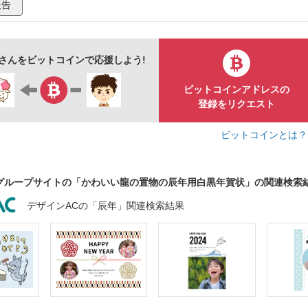
報告
文字
挨拶
賀詞
日本
伝統
和
竜
縦
素材
イラスト
無料
フリー素材
jiuoさんをビットコインで応援しよう!
ビットコインアドレスの
登録をリクエスト
ビットコインとは
グループサイトの「かわいい龍の置物の辰年用白黒年賀状」の関連検索
デザインACの「辰年」関連検索結果