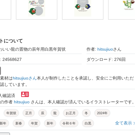
トについて
かわいい龍の置物の辰年用白黒年賀状
作者:
hitsujiuo
さん
24568627
ダウンロード: 276回
素材は
hitsujiuoさん
本人が制作したことを承認し、安全にご利用いただ
認しています。
本人確認済
トの作者
hitsujiuo
さんは、本人確認が済んでいるイラストレーターです
年賀状
正月
辰
龍
お正月
冬
2024年
全て表示 
新年
新春
年賀
新年
令和６年
白黒
干支
置物
2024
シンプル
手書き
ベクター