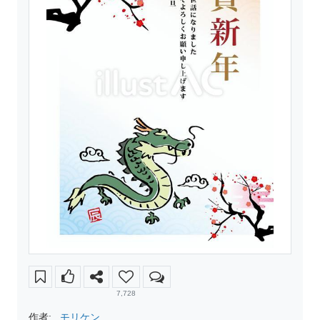
7,728
作者:
モリケン