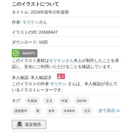
このイラストについて
タイトル: 2024年辰年の年賀状
作者:
モリケン
さん
イラストのID: 24568447
ダウンロード: 16回
SAFETY
このイラスト素材は
モリケンさん
本人が制作したことを承
認し、安全にご利用いただけることを確認しています。
本人確認: 本人確認済
このイラストの作者
モリケン
さんは、本人確認が済んで
いるイラストレーターです。
タグ:
年賀状
正月
年賀
2024年
全て表示 ≫
謹賀新年
龍
辰年
令和6年
元旦
1月
辰
和風
和
日本
行事
違反報告
イベント
賀正
新年
文化