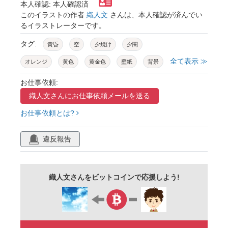
本人確認: 本人確認済
このイラストの作者
織人文
さんは、本人確認が済んでい
るイラストレーターです。
タグ:
黄昏
空
夕焼け
夕闇
全て表示 ≫
オレンジ
黄色
黄金色
壁紙
背景
イエロー
スカイ
お仕事依頼:
織人文さんに
お仕事依頼メールを送る
お仕事依頼とは?
違反報告
織人文さんをビットコインで応援しよう!