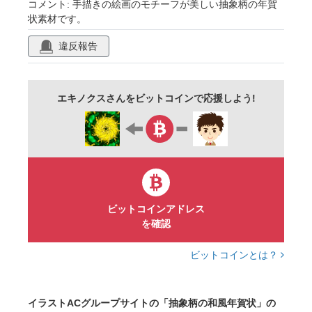
コメント: 手描きの絵画のモチーフが美しい抽象柄の年賀
状素材です。
あしらい
飾り
ポストカード
ビビッド
違反報告
鮮やか
華やか
目立つ
派手
精緻
豪華
和風
スタイリッシュ
エネルギッシュ
ラグジュアリー
高級感
エキノクスさんをビットコインで応援しよう!
ゴージャス
絵画
デカルコマニー
アート
ディテール
美しい
細密
きらびやか
明るい
輝き
複雑
緻密
ユニーク
季節物
web
ビットコインアドレス
イラスト
商用可
フリー素材
無料
を確認
ビットコインとは？
イラストACグループサイトの「抽象柄の和風年賀状」の