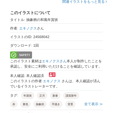
関連イラストをもっと見る
このイラストについて
タイトル: 抽象柄の和風年賀状
作者:
エキノクス
さん
イラストのID: 24568042
ダウンロード: 1回
SAFETY
このイラスト素材は
エキノクスさん
本人が制作したことを
承認し、安全にご利用いただけることを確認しています。
本人確認: 本人確認済
このイラストの作者
エキノクス
さんは、本人確認が済ん
でいるイラストレーターです。
タグ:
年賀状
正月
新春
謹賀新年
全て表示 ≫
赤
黄色
抽象的
手描き
背景
壁紙
ちらし
広告
デザイン