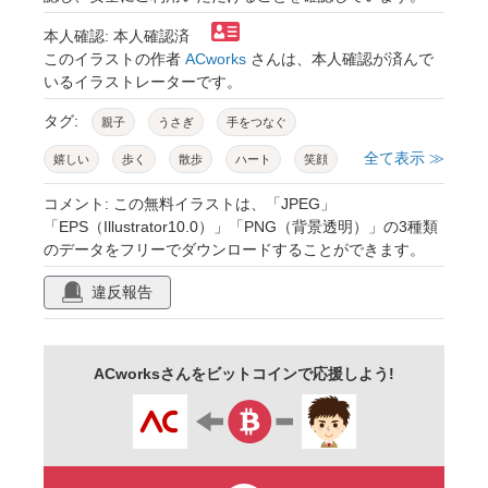
本人確認: 本人確認済
このイラストの作者
ACworks
さんは、本人確認が済んで
いるイラストレーターです。
タグ:
親子
うさぎ
手をつなぐ
全て表示 ≫
嬉しい
歩く
散歩
ハート
笑顔
にっこり
微笑ましい
動物
コメント: この無料イラストは、「JPEG」
「EPS（Illustrator10.0）」「PNG（背景透明）」の3種類
キャラクター
擬人化
楽しい
かわいい
のデータをフリーでダウンロードすることができます。
優しい
子供向け
幼児向け
全身
違反報告
黄色
ピンク
淡色
室内
屋内
正面
ほのぼの
太い線
ACworksさんをビットコインで応援しよう!