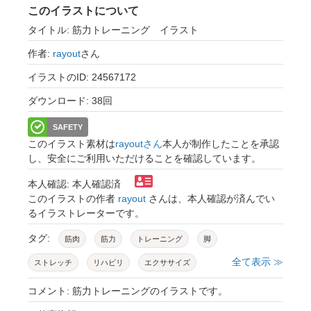
このイラストについて
タイトル: 筋力トレーニング イラスト
作者:
rayout
さん
イラストのID: 24567172
ダウンロード: 38回
SAFETY
このイラスト素材は
rayoutさん
本人が制作したことを承認
し、安全にご利用いただけることを確認しています。
本人確認: 本人確認済
このイラストの作者
rayout
さんは、本人確認が済んでい
るイラストレーターです。
タグ:
筋肉
筋力
トレーニング
脚
全て表示 ≫
ストレッチ
リハビリ
エクササイズ
運動
生活習慣
姿勢
女性
人物
コメント: 筋力トレーニングのイラストです。
イラスト