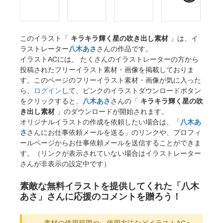
このイラスト「
キラキラ輝く星の吹き出し素材
」は、イ
ラストレーター
八木あさ
さんの作品です。
イラストACには、 たくさんのイラストレーターの方から
投稿されたフリーイラスト素材・画像を掲載しておりま
す。このページのフリーイラスト素材・画像が気に入った
ら、
ログイン
して、ピンクのイラストダウンロードボタン
をクリックすると、
八木あさ
さんの「
キラキラ輝く星の吹
き出し素材
」のダウンロードが開始されます。
オリジナルイラストの作成を依頼したい場合は、「
八木あ
さ
さんにお仕事依頼メールを送る」のリンクや、プロフィ
ールページからお仕事依頼メールを送信することができま
す。（リンクが表示されていない場合はイラストレーター
さんが非表示の設定中です）
素敵な無料イラストを提供してくれた「八木
あさ」さんに応援のコメントを贈ろう！
素材の使用範囲や、使用方法などイラストACへ