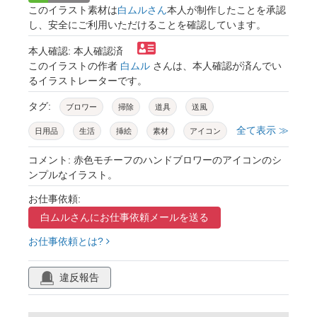
このイラスト素材は
白ムルさん
本人が制作したことを承認
し、安全にご利用いただけることを確認しています。
本人確認: 本人確認済
このイラストの作者
白ムル
さんは、本人確認が済んでい
るイラストレーターです。
タグ:
ブロワー
掃除
道具
送風
全て表示 ≫
日用品
生活
挿絵
素材
アイコン
赤色
コメント: 赤色モチーフのハンドブロワーのアイコンのシ
ンプルなイラスト。
お仕事依頼:
白ムルさんに
お仕事依頼メールを送る
お仕事依頼とは?
違反報告