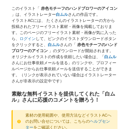
このイラスト「
赤色モチーフのハンドブロワーのアイコン
」は、イラストレーター
白ムル
さんの作品です。
イラストACには、 たくさんのイラストレーターの方から
投稿されたフリーイラスト素材・画像を掲載しておりま
す。このページのフリーイラスト素材・画像が気に入った
ら、
ログイン
して、ピンクのイラストダウンロードボタン
をクリックすると、
白ムル
さんの「
赤色モチーフのハンド
ブロワーのアイコン
」のダウンロードが開始されます。
オリジナルイラストの作成を依頼したい場合は、「
白ムル
さんにお仕事依頼メールを送る」のリンクや、プロフィー
ルページからお仕事依頼メールを送信することができま
す。（リンクが表示されていない場合はイラストレーター
さんが非表示の設定中です）
素敵な無料イラストを提供してくれた「白ム
ル」さんに応援のコメントを贈ろう！
素材の使用範囲や、使用方法などイラストACへ
のお問い合せについては、こちらの
ヘルプセン
ター
をご確認ください。