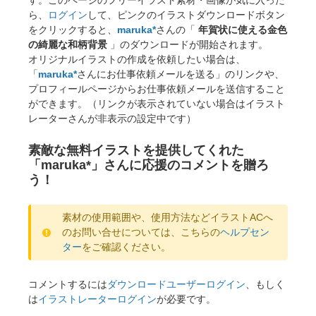
す。このページのフリーイラスト素材・画像が気に入った
ら、
ログイン
して、ピンクのイラストダウンロードボタン
をクリックすると、
maruka*
さんの「
年賀状に使える金色
の綺麗な和柄背景
」のダウンロードが開始されます。
オリジナルイラストの作成を依頼したい場合は、
「
maruka*
さんにお仕事依頼メールを送る」のリンクや、
プロフィールページからお仕事依頼メールを送信すること
ができます。（リンクが表示されていない場合はイラスト
レーターさんが非表示の設定中です）
素敵な無料イラストを提供してくれた
「maruka*」さんに応援のコメントを贈ろ
う！
素材の使用範囲や、使用方法などイラストACへ
のお問い合せについては、こちらの
ヘルプセン
ター
をご確認ください。
コメントするには
ダウンロードユーザーログイン
、もしく
は
イラストレーターログイン
が必要です。