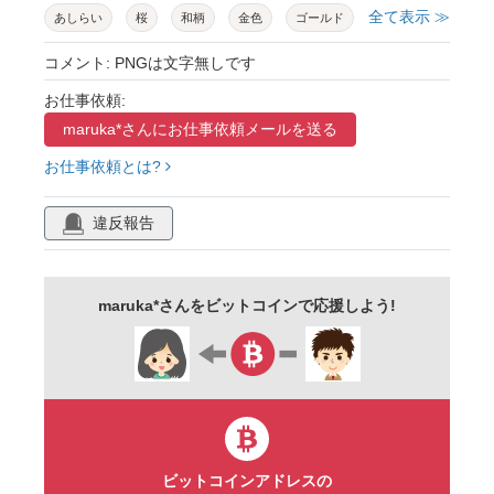
全て表示 ≫
あしらい
桜
和柄
金色
ゴールド
水引
リボン
水彩
花
お正月
コメント: PNGは文字無しです
年賀状
和紙
綺麗
上品
華やか
お仕事依頼:
maruka*さんに
お仕事依頼メールを送る
華麗
雲
パターン
素材
お仕事依頼とは?
違反報告
maruka*さんをビットコインで応援しよう!
ビットコインアドレスの