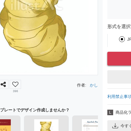
形式を選択
J
作者:
かし
396
利用禁止事
プレートでデザイン作成しませんか？
L
商品化
今す