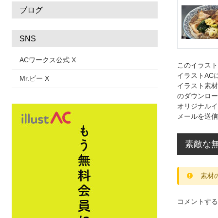
ブログ
SNS
ACワークス公式 X
このイラス
イラストAC
Mr.ビー X
イラスト素材
のダウンロー
オリジナルイ
メールを送信
素敵な
素材
コメントする