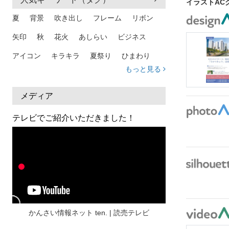
イラストAC
夏
背景
吹き出し
フレーム
リボン
矢印
秋
花火
あしらい
ビジネス
アイコン
キラキラ
夏祭り
ひまわり
もっと見る
家族
和柄
夏 背景
スマホ
熱中症
人物
暑中見舞い
ふきだし
夏休み
メディア
日本地図
海
ハート
夏 背景
枠
テレビでご紹介いただきました！
見出し
お盆
雲
和紙
カレンダー
水彩
夏 フレーム
花
女性
街並み
集中線
人
おしゃれ 手描き
筆
和風
スケジュール
波
飾り枠
桜
ハロウィン
介護
チェック
かんさい情報ネット ten. | 読売テレビ