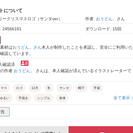
トについて
メリークリスマスロゴ（サンタver）
作者:
おうどん。
さん
24566181
ダウンロード: 15回
素材は
おうどん。さん
本人が制作したことを承認し、安全にご利用いた
確認しています。
本人確認済
トの作者
おうどん。
さんは、本人確認が済んでいるイラストレーターで
スマス
ロゴ
12月
冬
サンタ
帽子
手袋
全て表示 
ゆるい
手描き
シンプル
単体
報告