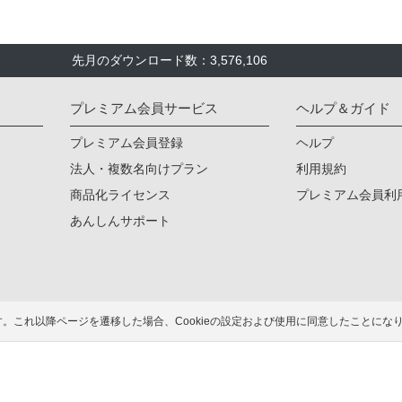
先月のダウンロード数：3,576,106
プレミアム会員サービス
ヘルプ＆ガイド
プレミアム会員登録
ヘルプ
法人・複数名向けプラン
利用規約
商品化ライセンス
プレミアム会員利
あんしんサポート
ます。これ以降ページを遷移した場合、Cookieの設定および使用に同意したこと
トをダウンロードできます！加工や商用利用もOK！
無料ダウンロー
ご意見・ご要望