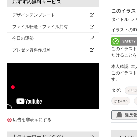
おすすめ無料サービス
このイラス
デザインテンプレート
タイトル: 
ファイル転送・ファイル共有
イラストのID: 
今日の運勢
SAFETY
このイラスト
プレゼン資料作成AI
だけることを
本人確認: 
このイラス
す。
タグ:
クリ
かわいい
違反
広告を非表示にする
人気キーワード（タグ）