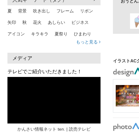
おうどん
夏
背景
吹き出し
フレーム
リボン
矢印
秋
花火
あしらい
ビジネス
アイコン
キラキラ
夏祭り
ひまわり
もっと見る
家族
和柄
夏 背景
スマホ
熱中症
人物
暑中見舞い
ふきだし
夏休み
メディア
イラストAC
日本地図
海
ハート
夏 背景
枠
テレビでご紹介いただきました！
見出し
お盆
雲
和紙
カレンダー
水彩
夏 フレーム
花
女性
街並み
集中線
人
おしゃれ 手描き
筆
和風
スケジュール
波
飾り枠
桜
ハロウィン
介護
チェック
かんさい情報ネット ten. | 読売テレビ