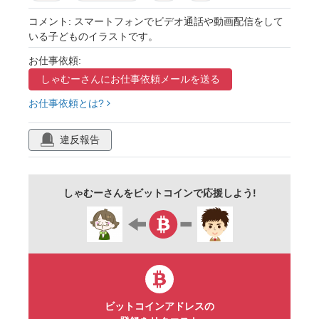
リモート
配信
通信
動画
挨拶
コメント: スマートフォンでビデオ通話や動画配信をして
いる子どものイラストです。
手を振る
嬉しい
デジタル
男の子
お仕事依頼:
かわいい
挿絵
単体
シンプル
しゃむーさんに
お仕事依頼メールを送る
白黒
単色
モノクロ
お仕事依頼とは?
違反報告
しゃむーさんをビットコインで応援しよう!
ビットコインアドレスの