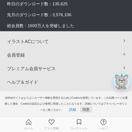
昨日のダウンロード数：135,625
先月のダウンロード数：3,576,106
総会員数：1600万人を突破しました
×
イラストACについて
会員登録
プレミアム会員サービス
ヘルプ＆ガイド
グループサイト
当Webサイトはよりよいユーザー体験を実現するためにCookieを使用しています。これ以降ページを遷
移した場合、Cookieの設定および使用に同意したことになります。詳細についてはプライバシーポリシ
詳細
同意
ご意見・ご要望
ーをご覧ください。
© 2006-2026
イラストAC
ホーム
ファン登録
コレクション
ヘルプ