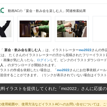
動画ACの「宴会・飲み会を楽しむ人」関連検索結果
ト「
宴会・飲み会を楽しむ人
」は、イラストレーター
mo2022
さんの作
には、 たくさんのイラストレーターの方から投稿されたフリーイラス
・画像が気に入ったら、
ログイン
して、ピンクのイラストダウンロード
人
」のダウンロードが開始されます。
ラストの作成を依頼したい場合は、「
mo2022
さんにお仕事依頼メール
送信することができます。（リンクが表示されていない場合はイラスト
料イラストを提供してくれた「mo2022」さんに応援
の使用範囲や、使用方法などイラストACへのお問い合せについては、こ