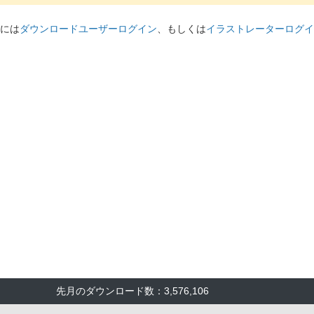
には
ダウンロードユーザーログイン
、もしくは
イラストレーターログイ
先月のダウンロード数：3,576,106