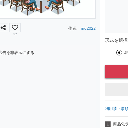
作者:
mo2022
57
形式を選択
J
広告を非表示にする
利用禁止事
L
商品化