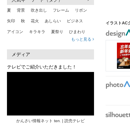
夏
背景
吹き出し
フレーム
リボン
矢印
秋
花火
あしらい
ビジネス
イラストAC
アイコン
キラキラ
夏祭り
ひまわり
もっと見る
家族
和柄
夏 背景
スマホ
熱中症
人物
暑中見舞い
ふきだし
夏休み
メディア
日本地図
海
ハート
夏 背景
枠
テレビでご紹介いただきました！
見出し
お盆
雲
和紙
カレンダー
水彩
夏 フレーム
花
女性
街並み
集中線
人
おしゃれ 手描き
筆
和風
スケジュール
波
飾り枠
桜
ハロウィン
介護
チェック
かんさい情報ネット ten. | 読売テレビ