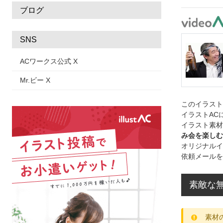
ブログ
SNS
ACワークス公式 X
Mr.ビー X
このイラス
イラストAC
イラスト素材
み会を楽しむ
オリジナルイ
依頼メールを
素敵な無
素材