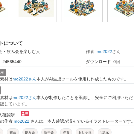
トについて
宴会・飲み会を楽しむ人
作者:
mo2022
さん
24565440
ダウンロード: 0回
使用
素材は
mo2022さん
本人がAI生成ツールを使用し作成したものです。
素材は
mo2022さん
本人が制作したことを承認し、安全にご利用いただ
認しています。
本人確認済
トの作者
mo2022
さんは、本人確認が済んでいるイラストレーターです
会
宴会
飲み会
新年会
洋食
おしゃれ
3次元