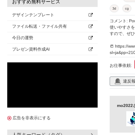
おすすめ無料サービス
3d
cg
デザインテンプレート
コメント: P
ファイル転送・ファイル共有
使いやすさを
すので、ぜひ
今日の運勢
📒 https://ww
プレゼン資料作成AI
sl=ja&pp=21
お仕事依頼:
違反
mo20
広告を非表示にする
人気キーワード（タグ）