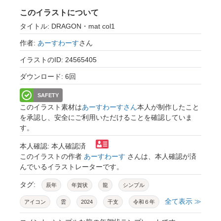
このイラストについて
タイトル: DRAGON・mat col1
作者:
あーすわーす
さん
イラストのID: 24565405
ダウンロード: 6回
SAFETY
このイラスト素材は
あーすわーすさん
本人が制作したこと
を承認し、安全にご利用いただけることを確認していま
す。
本人確認: 本人確認済
このイラストの作者
あーすわーす
さんは、本人確認が済
んでいるイラストレーターです。
タグ:
辰年
年賀状
龍
シンプル
全て表示 ≫
アイコン
雲
2024
干支
令和６年
鱗
模様
透過