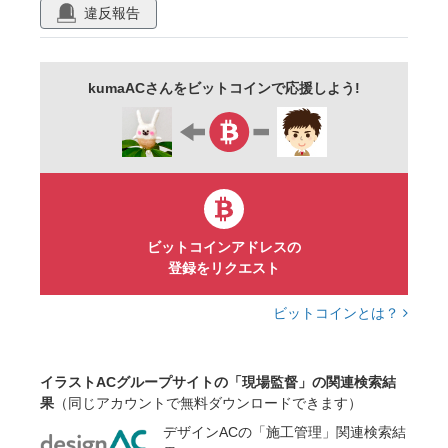
違反報告
働く
業務
労働
従業員
作業服
ヘルメット
制服
ペン
研修
上司
kumaACさんをビットコインで応援しよう!
部下
打ち合わせ
点検
チェック
確認
チーム
監視
担当
責任者
現場
現場監督
同僚
順調
作業着
ビットコインアドレスの
登録をリクエスト
ビットコインとは？
イラストACグループサイトの「現場監督」の関連検索結
果
（同じアカウントで無料ダウンロードできます）
デザインACの「施工管理」関連検索結