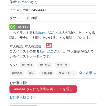
作者:
kumaAC
さん
イラストのID: 24564447
ダウンロード: 38回
SAFETY
このイラスト素材は
kumaACさん
本人が制作したことを承
認し、安全にご利用いただけることを確認しています。
本人確認: 本人確認済
このイラストの作者
kumaAC
さんは、本人確認が済んで
いるイラストレーターです。
タグ:
施工管理
進行指示
スタッフ
全て表示 ≫
管理調整
職人
工事現場
マネジメント
建設現場
監督
管理
工程
お仕事依頼:
kumaACさんに
お仕事依頼メールを送る
工程管理
計画
動物
ウサギ
兔
お仕事依頼とは?
白兎
白ウサギ
うさぎ
熊
白くま
シロクマ
くま
白熊
作業員
仕事