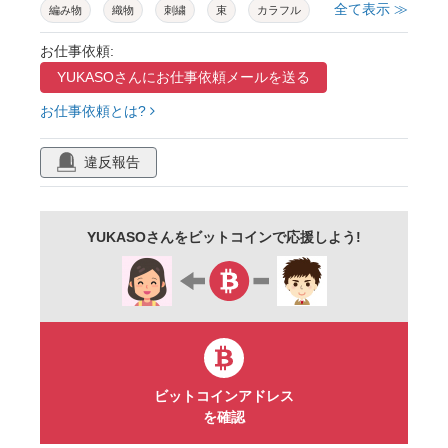
全て表示 ≫
編み物
織物
刺繍
束
カラフル
イラスト
挿絵
ベクター
セット
お仕事依頼:
YUKASOさんに
お仕事依頼メールを送る
詰め合わせ
お仕事依頼とは?
違反報告
YUKASOさんをビットコインで応援しよう!
ビットコインアドレス
を確認