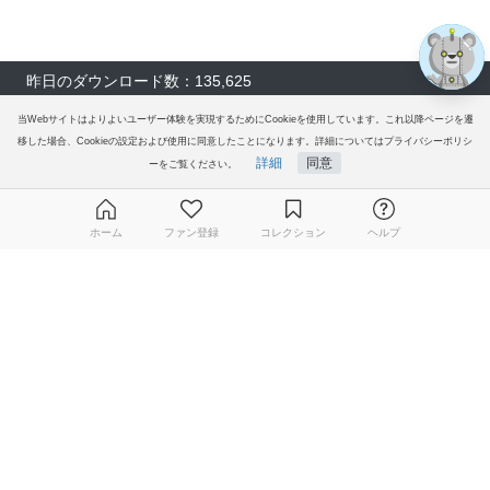
昨日のダウンロード数：135,625
先月のダウンロード数：3,576,106
当Webサイトはよりよいユーザー体験を実現するためにCookieを使用しています。これ以降ページを遷
移した場合、Cookieの設定および使用に同意したことになります。詳細についてはプライバシーポリシ
総会員数：1600万人を突破しました
詳細
同意
ーをご覧ください。
イラストACについて
ホーム
ファン登録
コレクション
ヘルプ
会員登録
無料ダウンロード会員登録はこちら
プレミアム会員サービス
ヘルプ＆ガイド
グループサイト
ご意見・ご要望