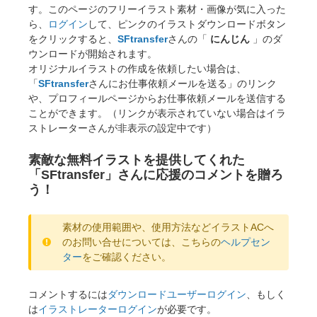
す。このページのフリーイラスト素材・画像が気に入った
ら、
ログイン
して、ピンクのイラストダウンロードボタン
をクリックすると、
SFtransfer
さんの「
にんじん
」のダ
ウンロードが開始されます。
オリジナルイラストの作成を依頼したい場合は、
「
SFtransfer
さんにお仕事依頼メールを送る」のリンク
や、プロフィールページからお仕事依頼メールを送信する
ことができます。（リンクが表示されていない場合はイラ
ストレーターさんが非表示の設定中です）
素敵な無料イラストを提供してくれた
「SFtransfer」さんに応援のコメントを贈ろ
う！
×
素材の使用範囲や、使用方法などイラストACへ
のお問い合せについては、こちらの
ヘルプセン
ター
をご確認ください。
コメントするには
ダウンロードユーザーログイン
、もしく
は
イラストレーターログイン
が必要です。