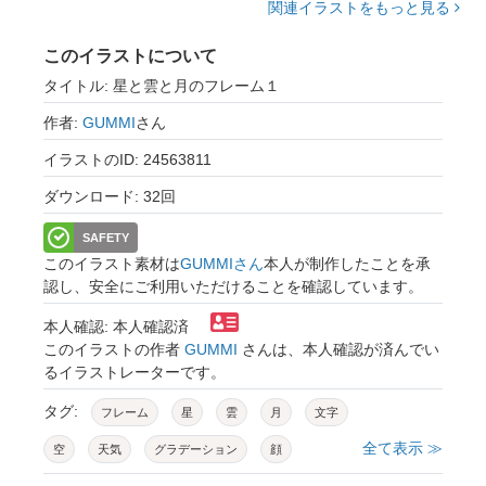
関連イラストをもっと見る
このイラストについて
タイトル: 星と雲と月のフレーム１
作者:
GUMMI
さん
イラストのID: 24563811
ダウンロード: 32回
SAFETY
このイラスト素材は
GUMMIさん
本人が制作したことを承
認し、安全にご利用いただけることを確認しています。
本人確認: 本人確認済
このイラストの作者
GUMMI
さんは、本人確認が済んでい
るイラストレーターです。
タグ:
フレーム
星
雲
月
文字
全て表示 ≫
空
天気
グラデーション
顔
シームレス
線画
背景
おやすみ