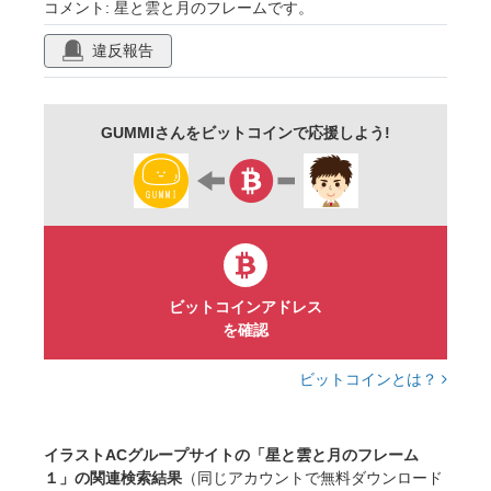
コメント: 星と雲と月のフレームです。
寝る
キッズ
ベビー
こども向け
違反報告
保育
学校プリント
シンプル
使いやすい
手描き
手書き
ポップ
GUMMIさんをビットコインで応援しよう!
パステルカラー
青
黄色
白
ファンシー
キュート
淡い
薄い
かわいい
おしゃれ
透過
素材
画像
壁紙
デザイン
図形
ビットコインアドレス
を確認
ビットコインとは？
イラストACグループサイトの「星と雲と月のフレーム
１」の関連検索結果
（同じアカウントで無料ダウンロード