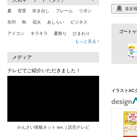
お正月
20
違反
夏
背景
吹き出し
フレーム
リボン
手書き
令
矢印
秋
花火
あしらい
ビジネス
葉
ナチュ
ゴートゥ
アイコン
キラキラ
夏祭り
ひまわり
木の実
葉
もっと見る
家族
和柄
夏 背景
スマホ
熱中症
挿絵
無料
人物
暑中見舞い
ふきだし
夏休み
メディア
日本地図
海
ハート
夏 背景
枠
テレビでご紹介いただきました！
見出し
お盆
雲
和紙
カレンダー
水彩
夏 フレーム
花
女性
街並み
イラストAC
集中線
人
おしゃれ 手描き
筆
和風
スケジュール
波
飾り枠
桜
ハロウィン
介護
チェック
かんさい情報ネット ten. | 読売テレビ