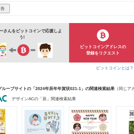
24
水彩
かわいい
おしゃれ
アイコン
花
報告
和6年
飾り
枠
あしらい
冬
笑顔
干支
ラル
ガーリー
縦
たんぽぽ
蝶
ちょうちょ
ーさんをビットコインで応援しよ
っぱ
草
シンプル
手描き
植物
森
素材
う!
フレーム
ビットコインアドレスの
登録をリクエスト
ビットコインとは
グループサイトの「2024年辰年年賀状021-1」の関連検索結果
（同じア
デザインACの「辰」関連検索結果