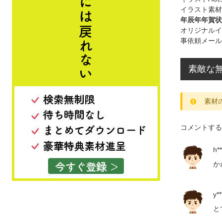
イラスト素材
年辰年年賀状0
オリジナルイ
事依頼メール
素敵な
素材
コメントする
h**
か
y**
と