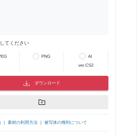
してください
PEG
PNG
AI
ver.CS2
ダウンロード
｜
素材の利用方法
｜
被写体の権利について
項