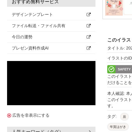
おすすめ無料サービス
デザインテンプレート
ファイル転送・ファイル共有
今日の運勢
このイラス
タイトル: 20
プレゼン資料作成AI
イラストのID: 
SAFETY
このイラスト
だけることを
本人確認: 
このイラス
す。
広告を非表示にする
タグ:
辰
年賀はがき
人気キーワード（タグ）