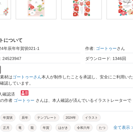
トについて
24年辰年年賀状021-1
作者:
ゴートゥー
さん
24523947
ダウンロード: 1346回
素材は
ゴートゥーさん
本人が制作したことを承認し、安全にご利用いた
確認しています。
本人確認済
トの作者
ゴートゥー
さんは、本人確認が済んでいるイラストレーターで
年賀状
辰年
テンプレート
2024年
イラスト
全て表示 
正月
竜
龍
年賀
はがき
令和六年
たつ