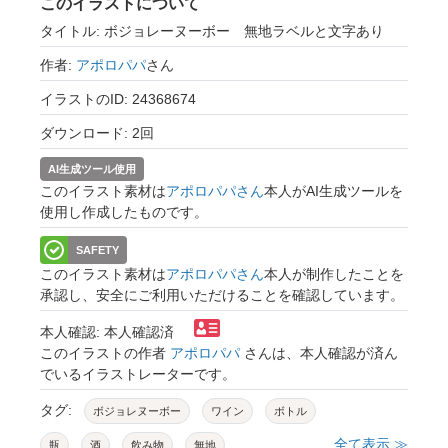
このイラストについて
タイトル: ボジョレーヌーボー 無地ラベルと文字あり
作者:
アポロパパ
さん
イラストのID: 24368674
ダウンロード: 2回
AI生成ツール使用
このイラスト素材は
アポロパパさん
本人がAI生成ツールを
使用し作成したものです。
SAFETY
このイラスト素材は
アポロパパさん
本人が制作したことを
承認し、安全にご利用いただけることを確認しています。
本人確認: 本人確認済
このイラストの作者
アポロパパ
さんは、本人確認が済ん
でいるイラストレーターです。
タグ:
ボジョレヌーボー
ワイン
ボトル
全て表示 ≫
瓶
酒
飲み物
無地