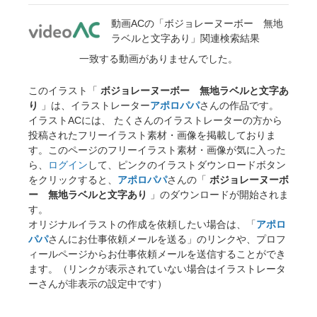
動画ACの「ボジョレーヌーボー 無地
ラベルと文字あり」関連検索結果
一致する動画がありませんでした。
このイラスト「
ボジョレーヌーボー 無地ラベルと文字あ
り
」は、イラストレーター
アポロパパ
さんの作品です。
イラストACには、 たくさんのイラストレーターの方から
投稿されたフリーイラスト素材・画像を掲載しておりま
す。このページのフリーイラスト素材・画像が気に入った
ら、
ログイン
して、ピンクのイラストダウンロードボタン
をクリックすると、
アポロパパ
さんの「
ボジョレーヌーボ
ー 無地ラベルと文字あり
」のダウンロードが開始されま
す。
オリジナルイラストの作成を依頼したい場合は、「
アポロ
パパ
さんにお仕事依頼メールを送る」のリンクや、プロフ
ィールページからお仕事依頼メールを送信することができ
ます。（リンクが表示されていない場合はイラストレータ
ーさんが非表示の設定中です）