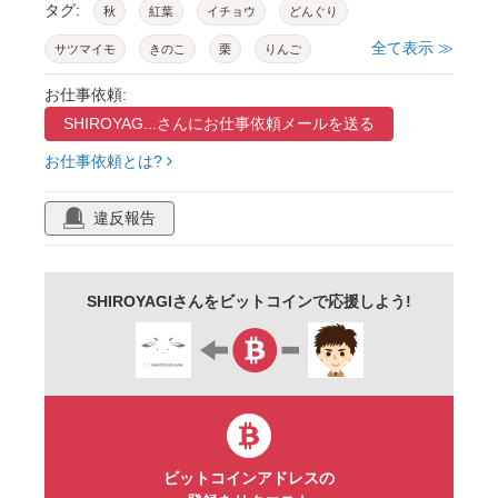
タグ:
秋
紅葉
イチョウ
どんぐり
全て表示 ≫
サツマイモ
きのこ
栗
りんご
かぼちゃ
洋梨
柿
葡萄
お仕事依頼:
SHIROYAG...さんに
お仕事依頼メールを送る
シャインマスカット
サンマ
ラフランス
お仕事依頼とは?
味覚
食べ物
フルーツ
果物
植物
葉
枯れ葉
もみじ
9月
10月
違反報告
11月
バナー
飾り枠
フレーム
背景
壁紙
幾何学
チラシ
広告
SHIROYAGIさんをビットコインで応援しよう!
販促
キャンペーン
赤紫
カラフル
ポップ
かわいい
フラット
見出し
テキスト
文字
タイトル
グラフィック
イラスト
商用フリー
ベクター
素材
ビットコインアドレスの