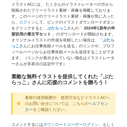
イラストACには、 たくさんのイラストレーターの方から
投稿されたフリーイラスト素材・画像を掲載しておりま
す。このページのフリーイラスト素材・画像が気に入った
ら、
ログイン
して、ピンクのイラストダウンロードボタン
をクリックすると、
ぶたらっこ
さんの「
2024年1辰年の年
賀状用の筆文字セット
」のダウンロードが開始されます。
オリジナルイラストの作成を依頼したい場合は、「
ぶたら
っこ
さんにお仕事依頼メールを送る」のリンクや、プロフ
ィールページからお仕事依頼メールを送信することができ
ます。（リンクが表示されていない場合はイラストレータ
ーさんが非表示の設定中です）
素敵な無料イラストを提供してくれた「ぶた
らっこ」さんに応援のコメントを贈ろう！
素材の使用範囲や、使用方法などイラストACへ
のお問い合せについては、こちらの
ヘルプセン
ター
をご確認ください。
コメントするには
ダウンロードユーザーログイン
、もしく