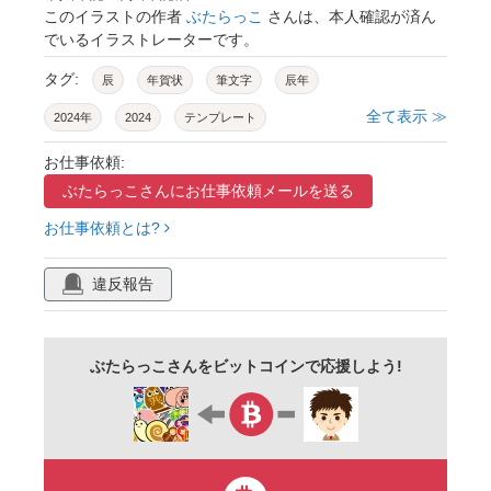
このイラストの作者
ぶたらっこ
さんは、本人確認が済ん
でいるイラストレーターです。
タグ:
辰
年賀状
筆文字
辰年
全て表示 ≫
2024年
2024
テンプレート
年賀状素材
令和６年
お正月
年賀
お仕事依頼:
ぶたらっこさんに
お仕事依頼メールを送る
謹賀新年
冬
迎春
令和六年
お仕事依頼とは?
スタンプ
たつ
年賀はがき
龍
手書き
文字
書道
墨
賀正
違反報告
はんこ
縦書き
横書き
アイコン
毛筆
素材
賀詞
祝詞
挨拶
ぶたらっこさんをビットコインで応援しよう!
あけましておめでとう
1月
行書
セット
元旦
新年
新春
商用フリー
広告
チラシ
初売り
ベクター
フリー素材
年始
イラスト