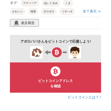
タグ:
テディベア
ぬいぐるみ
くま
全て表示 ≫
かわいい
雑貨
ボロボロ
ツギハギ
シミ
修繕
ai生成ツール使用素材
違反報告
アポロパパさんをビットコインで応援しよう!
ビットコインアドレス
を確認
ビットコインとは？