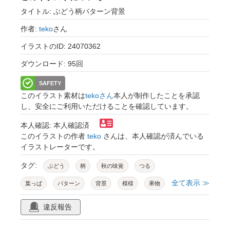
タイトル: ぶどう柄パターン背景
作者:
teko
さん
イラストのID: 24070362
ダウンロード: 95回
SAFETY
このイラスト素材は
tekoさん
本人が制作したことを承認
し、安全にご利用いただけることを確認しています。
本人確認: 本人確認済
このイラストの作者
teko
さんは、本人確認が済んでいる
イラストレーターです。
タグ:
ぶどう
柄
秋の味覚
つる
全て表示 ≫
葉っぱ
パターン
背景
模様
果物
フルーツ
ツタ
ぶどう狩り
ナチュラル
違反報告
シンプル
アイコン
シルエット