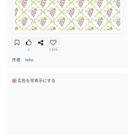
3
2,633
作者:
teko
広告を非表示にする