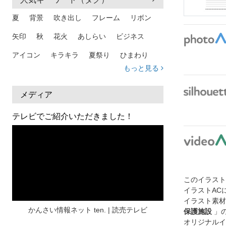
夏
背景
吹き出し
フレーム
リボン
矢印
秋
花火
あしらい
ビジネス
アイコン
キラキラ
夏祭り
ひまわり
もっと見る
家族
和柄
夏 背景
スマホ
熱中症
人物
暑中見舞い
ふきだし
夏休み
メディア
日本地図
海
ハート
夏 背景
枠
テレビでご紹介いただきました！
見出し
お盆
雲
和紙
カレンダー
水彩
夏 フレーム
花
女性
街並み
集中線
人
おしゃれ 手描き
筆
このイラス
和風
スケジュール
波
飾り枠
桜
イラストAC
イラスト素材
ハロウィン
介護
チェック
かんさい情報ネット ten. | 読売テレビ
保護施設
」
オリジナルイ