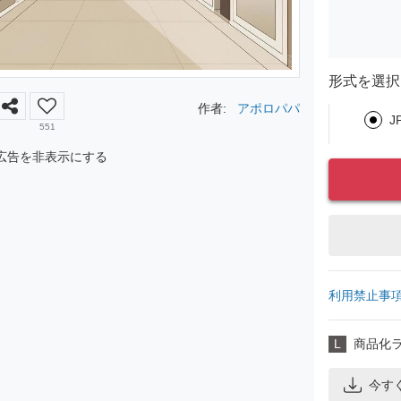
形式を選択
作者:
アポロパパ
J
551
広告を非表示にする
利用禁止事
L
商品化
今す