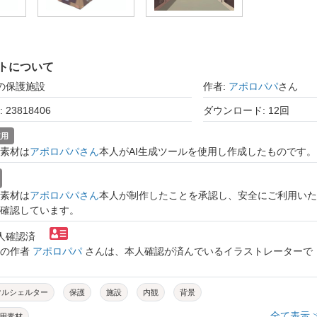
トについて
犬の保護施設
作者:
アポロパパ
さん
23818406
ダウンロード: 12回
使用
素材は
アポロパパさん
本人がAI生成ツールを使用し作成したものです。
素材は
アポロパパさん
本人が制作したことを承認し、安全にご利用いた
確認しています。
本人確認済
トの作者
アポロパパ
さんは、本人確認が済んでいるイラストレーターで
マルシェルター
保護
施設
内観
背景
全て表示 
使用素材