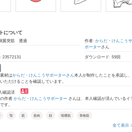
トについて
内側翼突筋 透過
作者:
からだ・けんこう
ポーター
さん
23572131
ダウンロード: 59回
素材は
からだ・けんこうサポーターさん
本人が制作したことを承認し、
いただけることを確認しています。
本人確認済
トの作者
からだ・けんこうサポーター
さんは、本人確認が済んでいるイ
です。
学
顎
筋
筋肉
顔
咀嚼筋
骨格筋
全て表示 