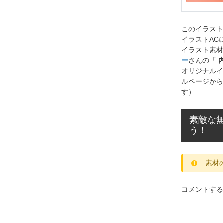
このイラス
イラストAC
イラスト素材
ー
さんの「
オリジナルイ
ルページから
す）
素敵な
う！
素材
コメントする