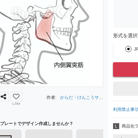
形式を選択
J
作者:
からだ・けんこうサポ
ーター
1,594
利用禁止事
プレートでデザイン作成しませんか？
L
商品化