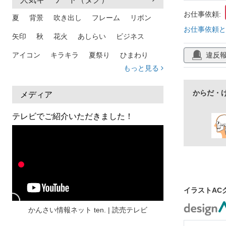
お仕事依頼:
夏
背景
吹き出し
フレーム
リボン
お仕事依頼と
矢印
秋
花火
あしらい
ビジネス
違反
アイコン
キラキラ
夏祭り
ひまわり
もっと見る
家族
和柄
夏 背景
スマホ
熱中症
人物
暑中見舞い
ふきだし
夏休み
からだ・
メディア
日本地図
海
ハート
夏 背景
枠
テレビでご紹介いただきました！
見出し
お盆
雲
和紙
カレンダー
水彩
夏 フレーム
花
女性
街並み
集中線
人
おしゃれ 手描き
筆
和風
スケジュール
波
飾り枠
桜
イラストAC
ハロウィン
介護
チェック
かんさい情報ネット ten. | 読売テレビ