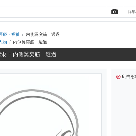
詳細
医療・福祉
内側翼突筋 透過
人物
内側翼突筋 透過
素材：内側翼突筋 透過
広告を