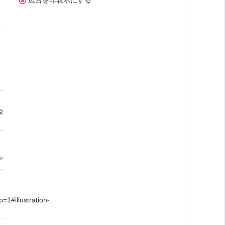
広告を非表示にする
さ
タ
≫
#illustration-