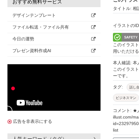
おすすめ無料サービス
タイトル: 
デザインテンプレート
イラストのID: 
ファイル転送・ファイル共有
SAFETY
今日の運勢
このイラスト
プレゼン資料作成AI
用いただける
本人確認: 
このイラス
ーです。
タグ:
話し
ビジネスマン
アイデア
コメント: ★人
illust.com/ma
営業
計画
広告を非表示にする
id=23297950
list
保険
2人
人気キーワード（タグ）