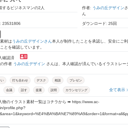
相談するビジネスマンの2人
作者:
うみの丘デザイン
ん
23531806
ダウンロード: 25回
素材は
うみの丘デザインさん
本人が制作したことを承認し、安全にご利
ことを確認しています。
本人確認済
トの作者
うみの丘デザイン
さんは、本人確認が済んでいるイラストレー
合い
打ち合わせ
デスク
相談
プレゼン
全て表示 
会議
話す
提案
説明
カウンセリング
書類
机
スーツ
ビジネス
真剣
プランナー
物のイラスト素材一覧はコチラから ➡ https://www.ac-
in/profile.php?
クライアント
ヒアリング
投資
男性
会社
&area=1&keyword=%E4%BA%BA%E7%89%A9&order=1&format=all&pp=1
人物
上司
部下
人
背景透過
イラスト