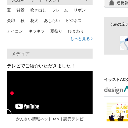
素材
違反
夏
背景
吹き出し
フレーム
リボン
矢印
秋
花火
あしらい
ビジネス
うみの丘
アイコン
キラキラ
夏祭り
ひまわり
もっと見る
家族
和柄
夏 背景
スマホ
熱中症
人物
暑中見舞い
ふきだし
夏休み
メディア
日本地図
海
ハート
夏 背景
枠
テレビでご紹介いただきました！
見出し
お盆
雲
和紙
カレンダー
イラストAC
水彩
夏 フレーム
花
女性
街並み
集中線
人
おしゃれ 手描き
筆
和風
スケジュール
波
飾り枠
桜
ハロウィン
介護
チェック
かんさい情報ネット ten. | 読売テレビ