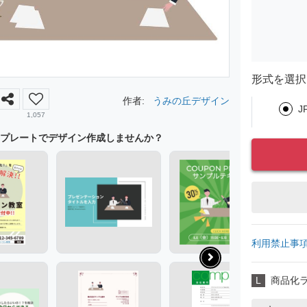
形式を選択
作者:
うみの丘デザイン
J
1,057
プレートでデザイン作成しませんか？
利用禁止事
L
商品化