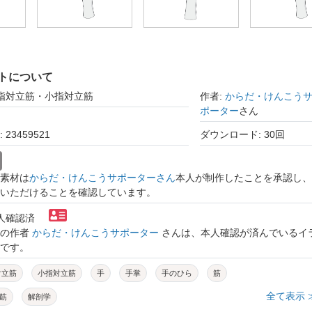
トについて
母指対立筋・小指対立筋
作者:
からだ・けんこう
ポーター
さん
23459521
ダウンロード: 30回
素材は
からだ・けんこうサポーターさん
本人が制作したことを承認し、
いただけることを確認しています。
本人確認済
トの作者
からだ・けんこうサポーター
さんは、本人確認が済んでいるイ
です。
対立筋
小指対立筋
手
手掌
手のひら
筋
全て表示 
筋
解剖学