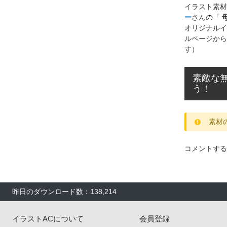
イラスト素材
ー
さんの「
オリジナルイ
ルページから
す）
素敵な
う！
素材
コメントする
昨日のダウンロード数：138,214
イラストACについて
会員登録