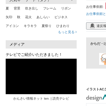
お仕事依頼:
夏
背景
吹き出し
フレーム
リボン
お仕事依頼と
矢印
秋
花火
あしらい
ビジネス
違反
アイコン
キラキラ
夏祭り
ひまわり
もっと見る
家族
和柄
夏 背景
スマホ
熱中症
人物
暑中見舞い
ふきだし
夏休み
からだ・
メディア
日本地図
海
ハート
夏 背景
枠
テレビでご紹介いただきました！
見出し
お盆
雲
和紙
カレンダー
水彩
夏 フレーム
花
女性
街並み
集中線
人
おしゃれ 手描き
筆
和風
スケジュール
波
飾り枠
桜
イラストAC
ハロウィン
介護
チェック
かんさい情報ネット ten. | 読売テレビ