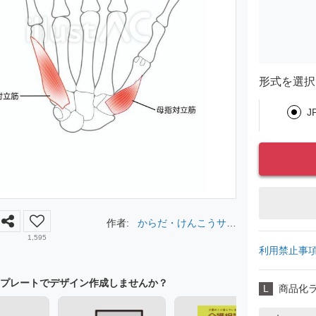
形式を選択
J
作者:
からだ・けんこうサポ
ーター
1,595
利用禁止事
プレートでデザイン作成しませんか？
L
商品化