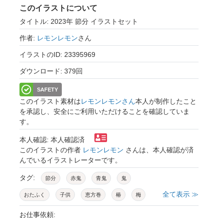
このイラストについて
タイトル: 2023年 節分 イラストセット
作者:
レモンレモン
さん
イラストのID: 23395969
ダウンロード: 379回
SAFETY
このイラスト素材は
レモンレモンさん
本人が制作したこと
を承認し、安全にご利用いただけることを確認していま
す。
本人確認: 本人確認済
このイラストの作者
レモンレモン
さんは、本人確認が済
んでいるイラストレーターです。
タグ:
節分
赤鬼
青鬼
鬼
全て表示 ≫
おたふく
子供
恵方巻
椿
梅
豆
落花生
アマビエ
イワシ
柊木
お仕事依頼: