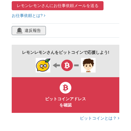
レモンレモンさんに
お仕事依頼メールを送る
2023年
かわいい
アイコン
令和五年
お仕事依頼とは?
挿絵
1月
和
和風
梅の花
冬
しめ縄
招き猫
松
笹
扇子
違反報告
イラスト
セット
レモンレモンさんをビットコインで応援しよう!
ビットコインアドレス
を確認
ビットコインとは？