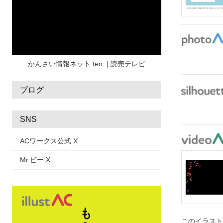
水彩
夏 フレーム
花
女性
街並み
集中線
人
おしゃれ 手描き
筆
和風
スケジュール
波
飾り枠
桜
ハロウィン
介護
チェック
かんさい情報ネット ten. | 読売テレビ
ブログ
SNS
ACワークス公式 X
Mr.ビー X
このイラス