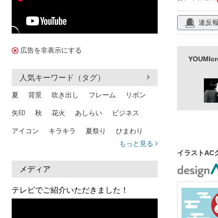
集中線
単
違反
美しい
カ
輝く
明り
広告を非表示にする
YOUMI
人気キーワード（タグ）
夏
背景
吹き出し
フレーム
リボン
矢印
秋
花火
あしらい
ビジネス
アイコン
キラキラ
夏祭り
ひまわり
もっと見る
家族
和柄
夏 背景
スマホ
熱中症
イラストAC
人物
暑中見舞い
ふきだし
夏休み
メディア
日本地図
海
ハート
夏 背景
枠
テレビでご紹介いただきました！
見出し
お盆
雲
和紙
カレンダー