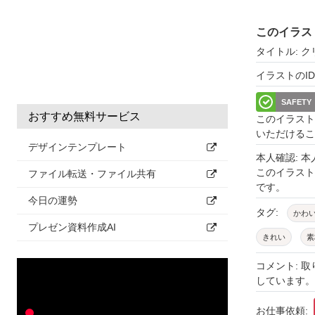
このイラス
タイトル: 
イラストのID: 
SAFETY
おすすめ無料サービス
このイラスト
いただけるこ
デザインテンプレート
本人確認: 
このイラス
ファイル転送・ファイル共有
です。
今日の運勢
タグ:
かわ
プレゼン資料作成AI
きれい
素
シンプル
コメント: 
しています。
ポップ
装
クリスマスツ
お仕事依頼: