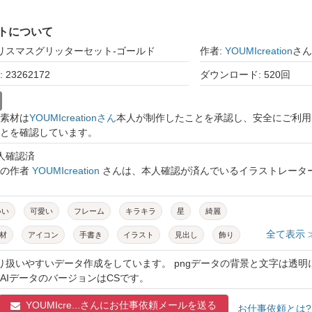
トについて
クリスマスグリッターセット-ゴールド
作者:
YOUMIcreation
さん
23262172
ダウンロード: 520回
素材は
YOUMIcreationさん
本人が制作したことを承認し、安全にご利用
とを確認しています。
本人確認済
トの作者
YOUMIcreation
さんは、本人確認が済んでいるイラストレータ
いい
可愛い
フレーム
キラキラ
星
綺麗
全て表示 
材
アイコン
手書き
イラスト
見出し
飾り
広告
プレゼント
セット
チラシ
テンプレート
取り扱いやすいデータ作成をしています。 pngデータの背景と文字は透明
AIデータのバージョンはCSです。
飾
クリスマス
web
ろうそく
シェイプ
YOUMIcre...さんに
お仕事依頼メールを送る
リー
華やか
シルバー
光
トナカイ
ひかり
お仕事依頼とは