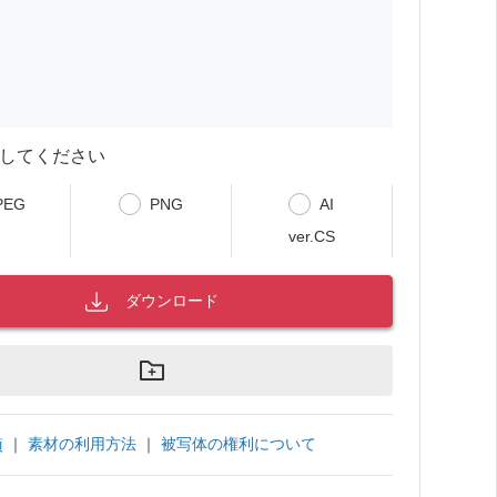
してください
PEG
PNG
AI
ver.CS
ダウンロード
｜
素材の利用方法
｜
被写体の権利について
項