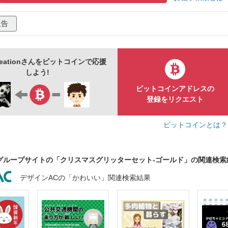
色
数字
ゴールド
雑誌
光沢
きらきら
報告
タログ
形
ツリー
リボン
スタイリッシュ
靴下
スケート
企画書
ピカピカ
creationさんをビットコインで応援
しよう!
ビットコインアドレスの
登録をリクエスト
ビットコインとは
グループサイトの「クリスマスグリッターセット-ゴールド」の関連検索
デザインACの「かわいい」関連検索結果