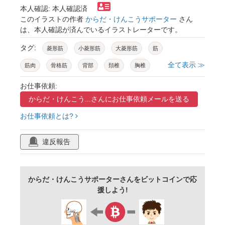
本人確認: 本人確認済
このイラストの作者
からだ・けんこうサポーター
さん
は、本人確認が済んでいるイラストレーターです。
タグ:
菱形筋
小菱形筋
大菱形筋
筋
全て表示 ≫
筋肉
骨格筋
背部
頚椎
胸椎
肩甲骨
解剖学
お仕事依頼:
からだ・けんこう...さんに
お仕事依頼メールを送る
お仕事依頼とは?
違反報告
からだ・けんこうサポーターさんをビットコインで応
援しよう!