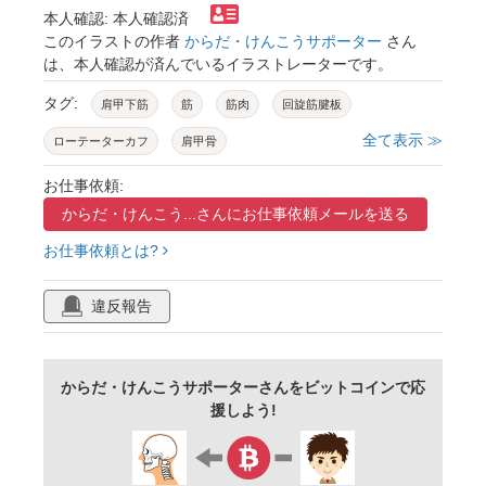
本人確認: 本人確認済
このイラストの作者
からだ・けんこうサポーター
さん
は、本人確認が済んでいるイラストレーターです。
タグ:
肩甲下筋
筋
筋肉
回旋筋腱板
全て表示 ≫
ローテーターカフ
肩甲骨
インナーマッスル
肩関節
骨格筋
お仕事依頼:
からだ・けんこう...さんに
お仕事依頼メールを送る
解剖学
男性
お仕事依頼とは?
違反報告
からだ・けんこうサポーターさんをビットコインで応
援しよう!