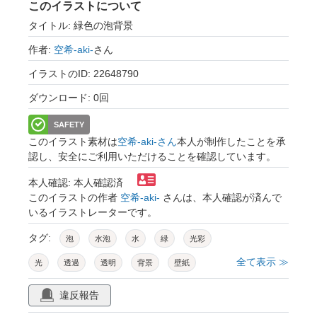
このイラストについて
タイトル: 緑色の泡背景
作者:
空希-aki-
さん
イラストのID: 22648790
ダウンロード: 0回
SAFETY
このイラスト素材は
空希-aki-さん
本人が制作したことを承
認し、安全にご利用いただけることを確認しています。
本人確認: 本人確認済
このイラストの作者
空希-aki-
さんは、本人確認が済んで
いるイラストレーターです。
タグ:
泡
水泡
水
緑
光彩
全て表示 ≫
光
透過
透明
背景
壁紙
テクスチャー
幻想的
神秘的
抽象的
違反報告
浮かぶ
きれい
美しい
やさしい