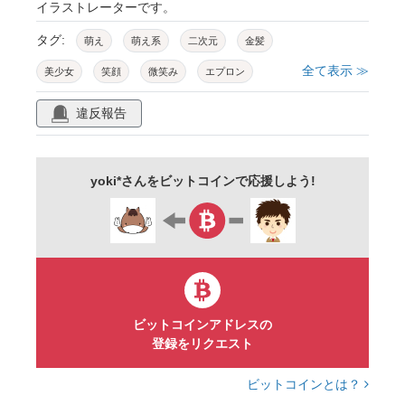
イラストレーターです。
タグ:
萌え
萌え系
二次元
金髪
全て表示 ≫
美少女
笑顔
微笑み
エプロン
メイド
メイド服
フリル
リボン
違反報告
コルセット
スカート
ブラウス
ニーハイ
ロング
碧眼
女子
yoki*さんをビットコインで応援しよう!
女の子
10代
20代
デジタル
人物
人
人間
イラスト
カット
無料
素材
商用フリー
ビットコインアドレスの
登録をリクエスト
ビットコインとは？