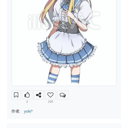
2
235
作者:
yoki*