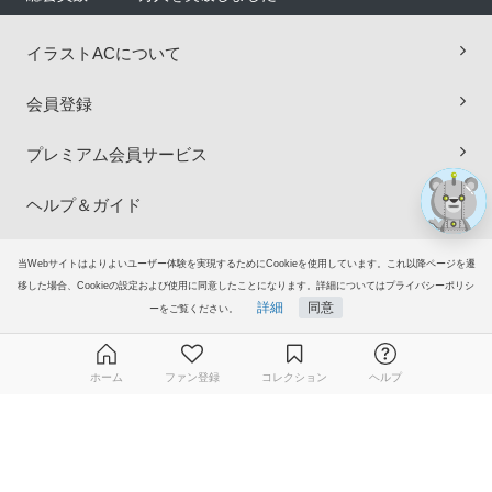
×
イラストACについて
会員登録
プレミアム会員サービス
ヘルプ＆ガイド
グループサイト
当Webサイトはよりよいユーザー体験を実現するためにCookieを使用しています。これ以降ページを遷
移した場合、Cookieの設定および使用に同意したことになります。詳細についてはプライバシーポリシ
詳細
同意
ーをご覧ください。
ご意見・ご要望
© 2006-2026
イラストAC
ホーム
ファン登録
コレクション
ヘルプ
無料ダウンロード会員登録はこちら