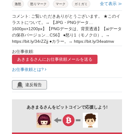
全て表示 ≫
激怒
怒りマーク
マーク
ガミガミ
プンプン
イライラ
漫符
感情
コメント: ご覧いただきありがとうございます。 ★このイ
ラストについて。→ 【JPG・PNGデータ…
気持ち
飾り
装飾
pop
漫画
1600px×1200px】【PNGデータは、背景透過】【aiデータ
の保存バージョン…CS6】 ●怒り1（モノクロ）。→
コミック
アニメ
セリフ
コメント
https://bit.ly/34rZZjj ●カラー。→ https://bit.ly/34eatmw
発話
発言
会話
シンプル
お仕事依頼:
アイコン
符号
記号
イラスト
あきまるさんに
お仕事依頼メールを送る
挿絵
素材
商用フリー
白黒
お仕事依頼とは?
モノクロ
ai
違反報告
あきまるさんをビットコインで応援しよう!