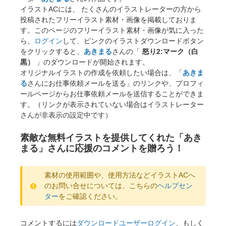
イラストACには、 たくさんのイラストレーターの方から
投稿されたフリーイラスト素材・画像を掲載しておりま
す。このページのフリーイラスト素材・画像が気に入った
ら、
ログイン
して、ピンクのイラストダウンロードボタン
をクリックすると、
あきまる
さんの「
怒り2:マーク（白
黒）
」のダウンロードが開始されます。
オリジナルイラストの作成を依頼したい場合は、「
あきま
る
さんにお仕事依頼メールを送る」のリンクや、プロフィ
ールページからお仕事依頼メールを送信することができま
す。（リンクが表示されていない場合はイラストレーター
さんが非表示の設定中です）
素敵な無料イラストを提供してくれた「あき
まる」さんに応援のコメントを贈ろう！
素材の使用範囲や、使用方法などイラストACへ
のお問い合せについては、こちらの
ヘルプセン
ター
をご確認ください。
コメントするには
ダウンロードユーザーログイン
、もしく