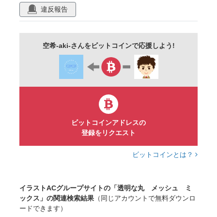
ギフトカード
背景素材
メッセージカード
違反報告
メッセージ
ポストカード
カード
はがき
抽象的
プレゼントカード
空希-aki-さんをビットコインで応援しよう!
背景デザイン
資料背景
素材
透明
丸
まる
マル
玉
球
ボール
メッシュ
ミックス
ビットコインアドレスの
登録をリクエスト
ビットコインとは？
イラストACグループサイトの「透明な丸 メッシュ ミ
ックス」の関連検索結果
（同じアカウントで無料ダウンロ
ードできます）