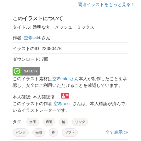
関連イラストをもっと見る
このイラストについて
タイトル: 透明な丸 メッシュ ミックス
作者:
空希-aki-
さん
イラストのID: 22380476
ダウンロード: 7回
SAFETY
このイラスト素材は
空希-aki-さん
本人が制作したことを承
認し、安全にご利用いただけることを確認しています。
本人確認: 本人確認済
このイラストの作者
空希-aki-
さんは、本人確認が済んで
いるイラストレーターです。
タグ:
水玉
透過
輪
リング
全て表示 ≫
ピンク
光彩
春
ギフト