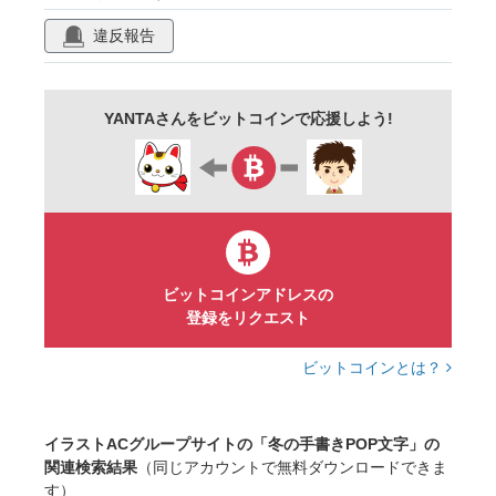
違反報告
スーパー
飲食店
タイトル
pop
雪の結晶
雪だるま
くま
手袋
雪うさぎ
チラシ
セット
ベクター
YANTAさんをビットコインで応援しよう!
商用フリー
ビットコインアドレスの
登録をリクエスト
ビットコインとは？
イラストACグループサイトの「冬の手書きPOP文字」の
関連検索結果
（同じアカウントで無料ダウンロードできま
す）