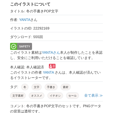
このイラストについて
タイトル: 冬の手書きPOP文字
作者:
YANTA
さん
イラストのID: 22292169
ダウンロード: 555回
SAFETY
このイラスト素材は
YANTAさん
本人が制作したことを承認
し、安全にご利用いただけることを確認しています。
本人確認: 本人確認済
このイラストの作者
YANTA
さんは、本人確認が済んでい
るイラストレーターです。
タグ:
冬
文字
手書き
素材
全て表示 ≫
文字素材
オススメ
イチオシ
セール
sale
新発売
大人気
冬の味覚
コメント: 冬の手書きPOP文字のセットです。PNGデータ
の背景は透明です。
売れてます
お買い得
今が旬
季節限定