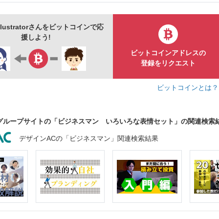
る
失敗
ショック
忙しい
ストレス
考える
サルタント
ネクタイ
七三分け
かわいい
シンプル
lustratorさんをビットコインで応
物
人
セット
援しよう!
ビットコインアドレスの
登録をリクエスト
ビットコインとは
グループサイトの「ビジネスマン いろいろな表情セット」の関連検索
デザインACの「ビジネスマン」関連検索結果