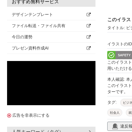
おすすめ無料サービス
デザインテンプレート
このイラス
ファイル転送・ファイル共有
タイトル: 
今日の運勢
イラストのID: 
プレゼン資料作成AI
SAFETY
このイラスト
用いただける
本人確認: 
このイラス
ターです。
タグ:
ビジ
社会人
就
広告を非表示にする
アドバイス
違反
人気キーワード（タグ）