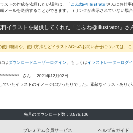
ラストの作成を依頼したい場合は、「
こふね@Illustrator
さんにお仕事
頼メールを送信することができます。（リンクが表示されていない場合
料イラストを提供してくれた「こふね@Illustrator
の使用範囲や、使用方法などイラストACへのお問い合せについては、こ
には
ダウンロードユーザーログイン
、もしくは
イラストレーターログイ
************...
さん
2021年12月02日
していたイラストのイメージにぴったりでした。素敵なイラストありが
先月のダウンロード数：3,576,106
プレミアム会員サービス
ヘルプ＆ガイド