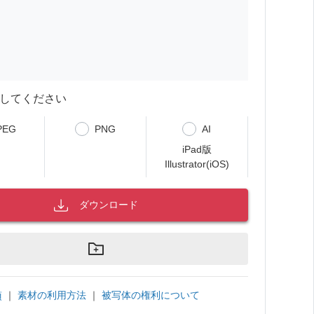
してください
PEG
PNG
AI
iPad版
Illustrator(iOS)
ダウンロード
｜
素材の利用方法
｜
被写体の権利について
項