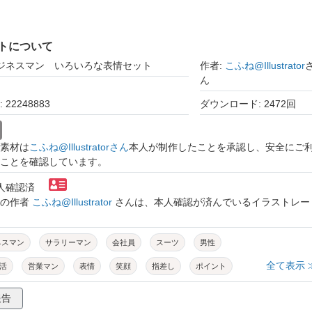
トについて
ビジネスマン いろいろな表情セット
作者:
こふね@Illustrator
ん
22248883
ダウンロード: 2472回
素材は
こふね@Illustratorさん
本人が制作したことを承認し、安全にご
ことを確認しています。
本人確認済
トの作者
こふね@Illustrator
さんは、本人確認が済んでいるイラストレー
ネスマン
サラリーマン
会社員
スーツ
男性
全て表示 
活
営業マン
表情
笑顔
指差し
ポイント
丸
正解
バツ
不正解
ダメ
困る
不満
報告