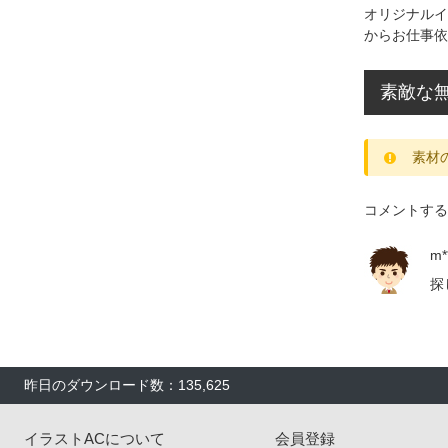
オリジナルイ
からお仕事依
素敵な無
素材
コメントする
m**
探
昨日のダウンロード数：135,625
イラストACについて
会員登録