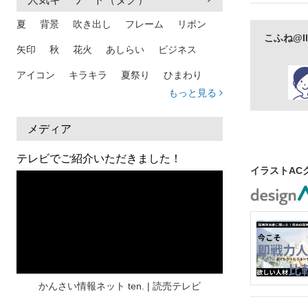
残念
あせ
夏
背景
吹き出し
フレーム
リボン
悩む
コン
こふね@Il
矢印
秋
花火
あしらい
ビジネス
上半身
人
アイコン
キラキラ
夏祭り
ひまわり
もっと見る
家族
和柄
夏 背景
スマホ
熱中症
人物
暑中見舞い
ふきだし
夏休み
メディア
日本地図
海
ハート
夏 背景
枠
テレビでご紹介いただきました！
イラストAC
見出し
お盆
雲
和紙
カレンダー
水彩
夏 フレーム
花
女性
街並み
集中線
人
おしゃれ 手描き
筆
和風
スケジュール
波
飾り枠
桜
ハロウィン
介護
チェック
かんさい情報ネット ten. | 読売テレビ