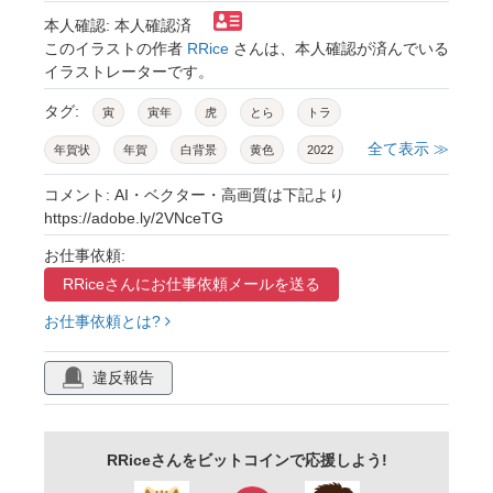
本人確認: 本人確認済
このイラストの作者
RRice
さんは、本人確認が済んでいる
イラストレーターです。
タグ:
寅
寅年
虎
とら
トラ
全て表示 ≫
年賀状
年賀
白背景
黄色
2022
2022年
とら年
新年
文字
干支
コメント: AI・ベクター・高画質は下記より
https://adobe.ly/2VNceTG
正月
コピースペース
十二支
令和四年
お仕事依頼:
令和4年
素材
cg
イラスト
RRiceさんに
お仕事依頼メールを送る
お正月
和
和風
シルエット
お仕事依頼とは?
デザイン
和柄
模様
背景
黒
ハガキテンプレート
はがきテンプレート
違反報告
賀詞
グラフィック
シンプル
本文
RRiceさんをビットコインで応援しよう!