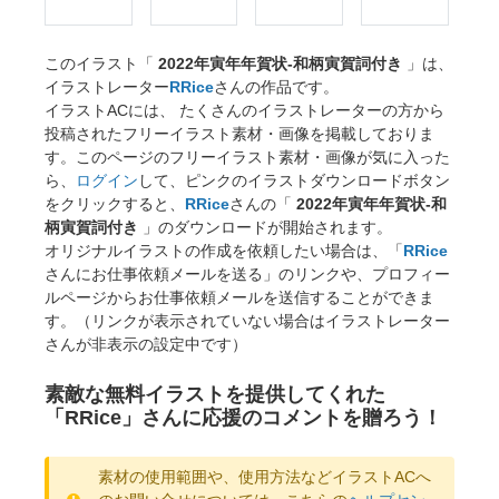
このイラスト「
2022年寅年年賀状-和柄寅賀詞付き
」は、
イラストレーター
RRice
さんの作品です。
イラストACには、 たくさんのイラストレーターの方から
投稿されたフリーイラスト素材・画像を掲載しておりま
す。このページのフリーイラスト素材・画像が気に入った
ら、
ログイン
して、ピンクのイラストダウンロードボタン
をクリックすると、
RRice
さんの「
2022年寅年年賀状-和
柄寅賀詞付き
」のダウンロードが開始されます。
オリジナルイラストの作成を依頼したい場合は、「
RRice
さんにお仕事依頼メールを送る」のリンクや、プロフィー
ルページからお仕事依頼メールを送信することができま
す。（リンクが表示されていない場合はイラストレーター
さんが非表示の設定中です）
素敵な無料イラストを提供してくれた
「RRice」さんに応援のコメントを贈ろう！
素材の使用範囲や、使用方法などイラストACへ