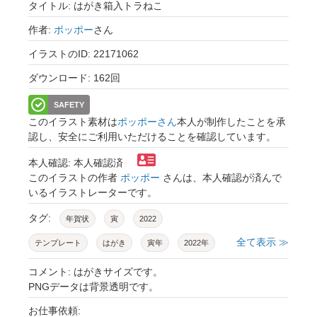
タイトル: はがき箱入トラねこ
作者:
ポッポー
さん
イラストのID: 22171062
ダウンロード: 162回
SAFETY
このイラスト素材は
ポッポーさん
本人が制作したことを承
認し、安全にご利用いただけることを確認しています。
本人確認: 本人確認済
このイラストの作者
ポッポー
さんは、本人確認が済んで
いるイラストレーターです。
タグ:
年賀状
寅
2022
全て表示 ≫
テンプレート
はがき
寅年
2022年
シンプル
ダンボール
箱
茶トラ
コメント: はがきサイズです。
PNGデータは背景透明です。
トラねこ
猫
面白い
年賀状素材
お仕事依頼:
年賀状テンプレート
年賀状デザイン