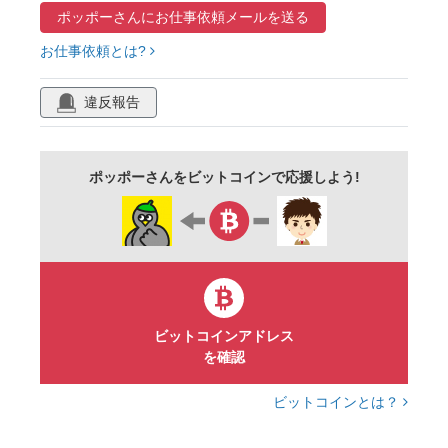
ポッポーさんに
お仕事依頼メールを送る
令和4年
年賀はがき
はがきサイズ
横
お仕事依頼とは?
虎
元旦
かわいい
正月
挨拶
干支
タイガー
素材
新年
違反報告
アイコン
キャラクター
肉球
動物
1月
冬
ベクター
ポストカード
ポッポーさんをビットコインで応援しよう!
ビットコインアドレス
を確認
ビットコインとは？