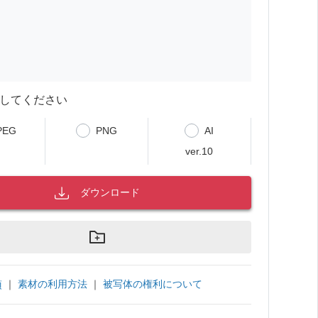
してください
PEG
PNG
AI
ver.10
ダウンロード
｜
素材の利用方法
｜
被写体の権利について
項