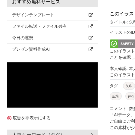
おすすめ無料サービス
このイラス
デザインテンプレート
タイトル: 
ファイル転送・ファイル共有
イラストのID: 
今日の運勢
SAFETY
プレゼン資料作成AI
このイラスト
ことを確認し
本人確認: 
このイラス
タグ:
矢印
記号
png
オレンジ
コメント: 
「AIデータ」は
素材
バナ
広告を非表示にする
ご自由にご利
この素材が少
人気キーワード（タグ）