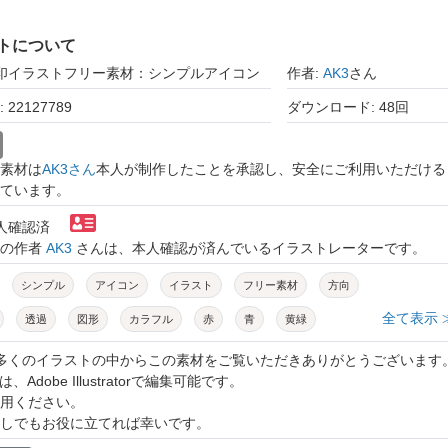
トについて
矢印イラストフリー素材：シンプルアイコン
作者:
AK3
さん
22127789
ダウンロード: 48回
素材は
AK3さん
本人が制作したことを承認し、安全にご利用いただける
ています。
本人確認済
トの作者
AK3
さんは、本人確認が済んでいるイラストレーターです。
シンプル
アイコン
イラスト
フリー素材
方向
全て表示 
透過
図形
カラフル
赤
青
黄緑
紫
緑
アロー
デザイン
ベクター
やじるし
数多くのイラストの中からこの素材をご覧いただきありがとうございます
、Adobe Illustratorで編集可能です。
ー素材
セット
用ください。
しでもお役に立てれば幸いです。