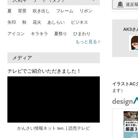
違反
夏
背景
吹き出し
フレーム
リボン
矢印
秋
花火
あしらい
ビジネス
AK3
アイコン
キラキラ
夏祭り
ひまわり
もっと見る
家族
和柄
夏 背景
スマホ
熱中症
人物
暑中見舞い
ふきだし
夏休み
メディア
日本地図
海
ハート
夏 背景
枠
テレビでご紹介いただきました！
見出し
お盆
雲
和紙
カレンダー
イラストAC
ます）
水彩
夏 フレーム
花
女性
街並み
集中線
人
おしゃれ 手描き
筆
和風
スケジュール
波
飾り枠
桜
ハロウィン
介護
チェック
かんさい情報ネット ten. | 読売テレビ