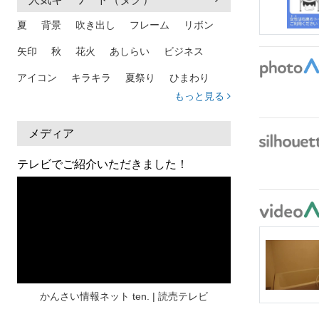
夏
背景
吹き出し
フレーム
リボン
矢印
秋
花火
あしらい
ビジネス
アイコン
キラキラ
夏祭り
ひまわり
もっと見る
家族
和柄
夏 背景
スマホ
熱中症
人物
暑中見舞い
ふきだし
夏休み
メディア
日本地図
海
ハート
夏 背景
枠
テレビでご紹介いただきました！
見出し
お盆
雲
和紙
カレンダー
水彩
夏 フレーム
花
女性
街並み
集中線
人
おしゃれ 手描き
筆
和風
スケジュール
波
飾り枠
桜
ハロウィン
介護
チェック
かんさい情報ネット ten. | 読売テレビ