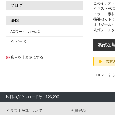
このイラス
ブログ
イラストAC
イラスト素材
指導セット：
SNS
オリジナルイ
依頼メールを
ACワークス公式 X
Mr.ビー X
素敵な無
広告を非表示にする
素材
コメントする
昨日のダウンロード数：126,296
イラストACについて
会員登録