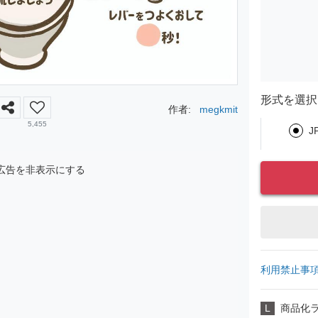
形式を選択
作者:
megkmit
5,455
J
広告を非表示にする
利用禁止事
L
商品化