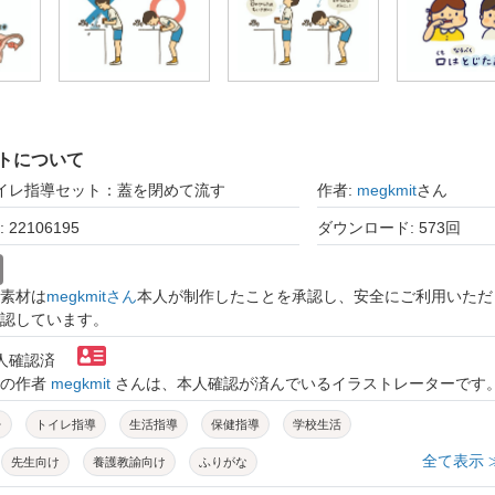
トについて
トイレ指導セット：蓋を閉めて流す
作者:
megkmit
さん
22106195
ダウンロード: 573回
素材は
megkmitさん
本人が制作したことを承認し、安全にご利用いただ
認しています。
本人確認済
トの作者
megkmit
さんは、本人確認が済んでいるイラストレーターです
レ
トイレ指導
生活指導
保健指導
学校生活
全て表示 
先生向け
養護教諭向け
ふりがな