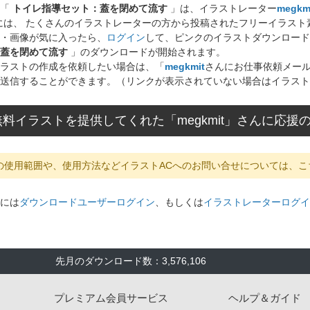
ト「
トイレ指導セット：蓋を閉めて流す
」は、イラストレーター
megkm
には、 たくさんのイラストレーターの方から投稿されたフリーイラス
・画像が気に入ったら、
ログイン
して、ピンクのイラストダウンロード
蓋を閉めて流す
」のダウンロードが開始されます。
ラストの作成を依頼したい場合は、「
megkmit
さんにお仕事依頼メー
送信することができます。（リンクが表示されていない場合はイラスト
料イラストを提供してくれた「megkmit」さんに応援
の使用範囲や、使用方法などイラストACへのお問い合せについては、こ
には
ダウンロードユーザーログイン
、もしくは
イラストレーターログイ
先月のダウンロード数：3,576,106
プレミアム会員サービス
ヘルプ＆ガイド