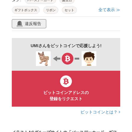
バースデーカード
誕生日
全て表示 ≫
ギフトボックス
リボン
セット
ラッピングペーパー
キャンドル
花
違反報告
ハート
星
手描き
おしゃれ
カワイイ
ハッピーバースデー
ギフト
UMIさんをビットコインで応援しよう!
ゴールド
ピンク
プレゼント
包装紙
ラッピング
クリスマス
手書き
ビットコインアドレスの
登録をリクエスト
ビットコインとは？