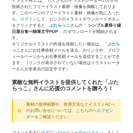
イラストACには、 たくさんのイラストレーターの方から
投稿されたフリーイラスト素材・画像を掲載しておりま
す。このページのフリーイラスト素材・画像が気に入った
ら、
ログイン
して、ピンクのイラストダウンロードボタン
をクリックすると、
ぶたらっこ
さんの「
シンプル夏祭り縁
日屋台食べ物筆文字POP
」のダウンロードが開始されま
す。
オリジナルイラストの作成を依頼したい場合は、「
ぶたら
っこ
さんにお仕事依頼メールを送る」のリンクや、プロフ
ィールページからお仕事依頼メールを送信することができ
ます。（リンクが表示されていない場合はイラストレータ
ーさんが非表示の設定中です）
素敵な無料イラストを提供してくれた「ぶた
らっこ」さんに応援のコメントを贈ろう！
素材の使用範囲や、使用方法などイラストACへ
のお問い合せについては、こちらの
ヘルプセン
ター
をご確認ください。
コメントするには
ダウンロードユーザーログイン
、もしく