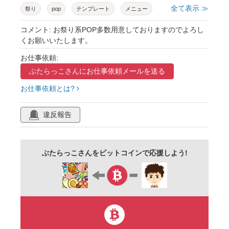
全て表示 ≫
祭り
pop
テンプレート
メニュー
お品書き
食べ物
たこ焼き
焼きそば
コメント: お祭り系POP多数用意しておりますのでよろし
くお願いいたします。
唐揚げ
フライドポテト
アメリカンドッグ
お仕事依頼:
フランクフルト
やきとり
いかやき
ぶたらっこさんに
お仕事依頼メールを送る
チョコバナナ
ポップコーン
冷やしパイン
お仕事依頼とは?
からあげ
やきそば
きゅうり一本漬け
冷やしきゅうり
きゅうり
かき氷
違反報告
シンプル
縦
セット
毛筆
書道
提灯
マルシェ
朝市
イベント
ぶたらっこさんをビットコインで応援しよう!
出店
夜店
屋台ごっこ
お祭りごっこ
縁日ごっこ
おうち縁日
おうち屋台
ポップ
値札
フリー素材
無料
素材
ツール
ステイホーム