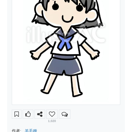
1,020
作者:
羊毛種