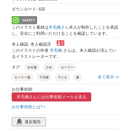
ダウンロード: 6回
SAFETY
このイラスト素材は
羊毛種さん
本人が制作したことを承認
し、安全にご利用いただけることを確認しています。
本人確認: 本人確認済
このイラストの作者
羊毛種
さんは、本人確認が済んでい
るイラストレーターです。
タグ:
水兵服
少女
セーラー
全て表示 ≫
セーラー服
子供服
子ども
服
ファッション
コスプレ
可愛い
お仕事依頼:
羊毛種さんに
お仕事依頼メールを送る
半ズボン
短パン
スカーフ
おしゃれ
お仕事依頼とは?
帽子
ディフォルメ
児童
幼児
女の子
違反報告