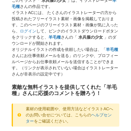
このイラスト「
水兵服の少女
」は、イラストレーター
羊
毛種
さんの作品です。
イラストACには、 たくさんのイラストレーターの方から
投稿されたフリーイラスト素材・画像を掲載しておりま
す。このページのフリーイラスト素材・画像が気に入った
ら、
ログイン
して、ピンクのイラストダウンロードボタン
をクリックすると、
羊毛種
さんの「
水兵服の少女
」のダ
ウンロードが開始されます。
オリジナルイラストの作成を依頼したい場合は、「
羊毛種
さんにお仕事依頼メールを送る」のリンクや、プロフィー
ルページからお仕事依頼メールを送信することができま
す。（リンクが表示されていない場合はイラストレーター
さんが非表示の設定中です）
素敵な無料イラストを提供してくれた「羊毛
種」さんに応援のコメントを贈ろう！
素材の使用範囲や、使用方法などイラストACへ
のお問い合せについては、こちらの
ヘルプセン
ター
をご確認ください。